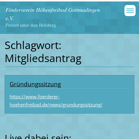
Förderverein Höhenfreibad Gottmadingen
e.V.
Freizeit unter dem Heilsberg
Schlagwort:
Mitgliedsantrag
Gründungssitzung
https://www.foerderer-
hoehenfreibad.de/news/grundungssitzung/
Live dabei sein: